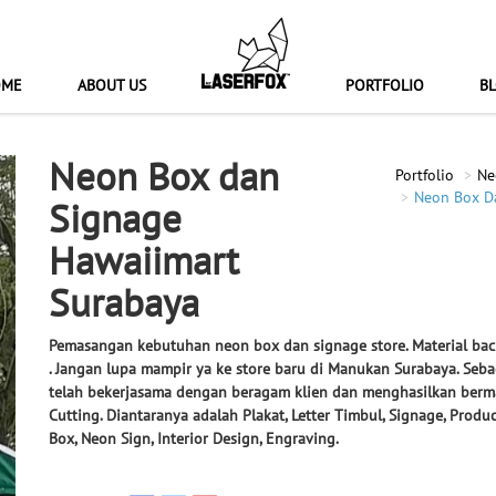
OME
ABOUT US
PORTFOLIO
B
Neon Box dan
Portfolio
Ne
Neon Box D
Signage
Hawaiimart
Surabaya
Pemasangan kebutuhan neon box dan signage store.
Material bac
. Jangan lupa mampir ya ke store baru di Manukan Surabaya. Seba
telah bekerjasama dengan beragam klien dan menghasilkan ber
Cutting. Diantaranya adalah Plakat, Letter Timbul, Signage, Produ
Box, Neon Sign, Interior Design, Engraving.