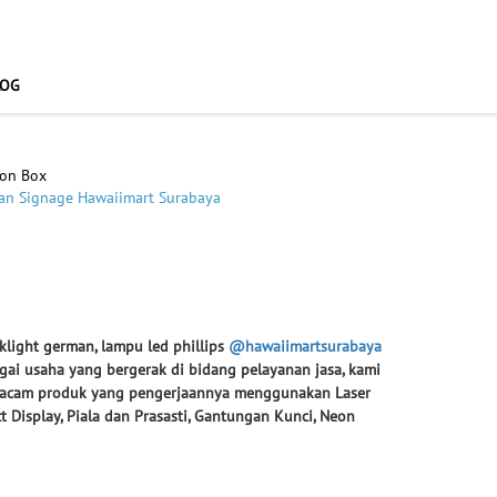
LOG
on Box
an Signage Hawaiimart Surabaya
klight german, lampu led phillips
@hawaiimartsurabaya
gai usaha yang bergerak di bidang pelayanan jasa, kami
macam produk yang pengerjaannya menggunakan Laser
ct Display, Piala dan Prasasti, Gantungan Kunci, Neon