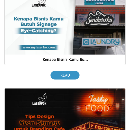
Kenapa Bisnis Kamu Bu...
READ