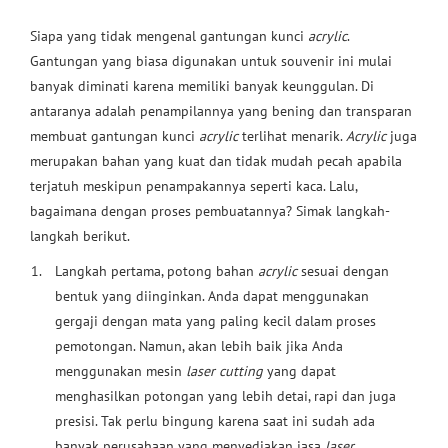
Siapa yang tidak mengenal gantungan kunci
acrylic
.
Gantungan yang biasa digunakan untuk souvenir ini mulai
banyak diminati karena memiliki banyak keunggulan. Di
antaranya adalah penampilannya yang bening dan transparan
membuat gantungan kunci
acrylic
terlihat menarik.
Acrylic
juga
merupakan bahan yang kuat dan tidak mudah pecah apabila
terjatuh meskipun penampakannya seperti kaca. Lalu,
bagaimana dengan proses pembuatannya? Simak langkah-
langkah berikut.
Langkah pertama, potong bahan
acrylic
sesuai dengan
bentuk yang diinginkan. Anda dapat menggunakan
gergaji dengan mata yang paling kecil dalam proses
pemotongan. Namun, akan lebih baik jika Anda
menggunakan mesin
laser cutting
yang dapat
menghasilkan potongan yang lebih detai, rapi dan juga
presisi. Tak perlu bingung karena saat ini sudah ada
banyak perusahaan yang menyediakan jasa
laser