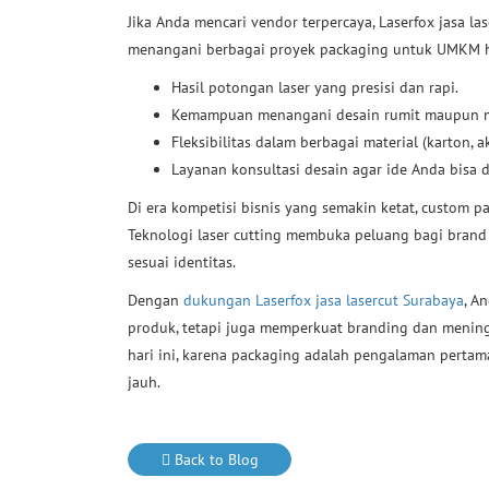
Jika Anda mencari vendor terpercaya, Laserfox jasa l
menangani berbagai proyek packaging untuk UMKM h
Hasil potongan laser yang presisi dan rapi.
Kemampuan menangani desain rumit maupun m
Fleksibilitas dalam berbagai material (karton, akr
Layanan konsultasi desain agar ide Anda bisa 
Di era kompetisi bisnis yang semakin ketat, custom p
Teknologi laser cutting membuka peluang bagi brand
sesuai identitas.
Dengan
dukungan Laserfox jasa lasercut Surabaya
, A
produk, tetapi juga memperkuat branding dan meningka
hari ini, karena packaging adalah pengalaman perta
jauh.
Back to Blog