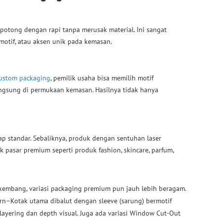
dipotong dengan rapi tanpa merusak material. Ini sangat
motif, atau aksen unik pada kemasan.
ustom packaging
, pemilik usaha bisa memilih motif
langsung di permukaan kemasan. Hasilnya tidak hanya
 standar. Sebaliknya, produk dengan sentuhan laser
uk pasar premium seperti produk fashion, skincare, parfum,
kembang, variasi packaging premium pun jauh lebih beragam.
rn–Kotak utama dibalut dengan sleeve (sarung) bermotif
ayering dan depth visual. Juga ada variasi Window Cut-Out