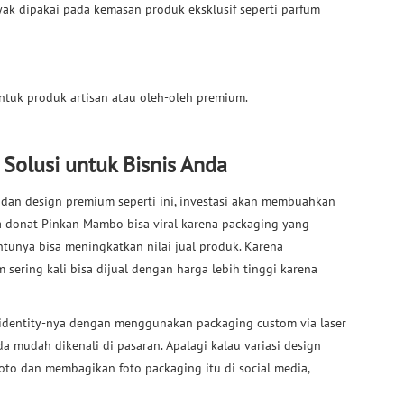
ak dipakai pada kemasan produk eksklusif seperti parfum
untuk produk artisan atau oleh-oleh premium.
 Solusi untuk Bisnis Anda
an design premium seperti ini, investasi akan membuahkan
na donat Pinkan Mambo bisa viral karena packaging yang
tentunya bisa meningkatkan nilai jual produk. Karena
ering kali bisa dijual dengan harga lebih tinggi karena
d identity-nya dengan menggunakan packaging custom via laser
da mudah dikenali di pasaran. Apalagi kalau variasi design
to dan membagikan foto packaging itu di social media,