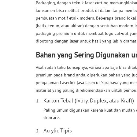
Packaging, dengan teknik laser cutting memungkink
konsumen bisa melihat produk di dalam tanpa membuka
pembuatan motif etnik modern. Beberapa brand lokal 
(batik, tenun, atau ukiran) dengan sentuhan modern le
packaging premium untuk membuat logo cut-out yang ik
dipotong dengan laser untuk hasil yang lebih dramat
Bahan yang Sering Digunakan un
Asal sudah tahu konsepnya, variasi apa saja bisa dil
premium pada brand anda, diperlukan bahan yang jug
pengalaman Laserfox jasa lasercut Surabaya yang men
material yang paling direkomendasikan untuk pembu
Karton Tebal (Ivory, Duplex, atau Kraft)
Paling umum digunakan karena kuat dan mudah di
skincare.
Acrylic Tipis