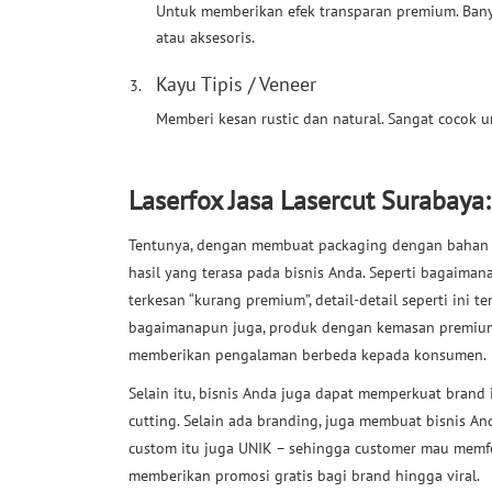
Untuk memberikan efek transparan premium. Bany
atau aksesoris.
Kayu Tipis / Veneer
Memberi kesan rustic dan natural. Sangat cocok 
Laserfox Jasa Lasercut Surabaya:
Tentunya, dengan membuat packaging dengan bahan d
hasil yang terasa pada bisnis Anda. Seperti bagaima
terkesan “kurang premium”, detail-detail seperti ini 
bagaimanapun juga, produk dengan kemasan premium s
memberikan pengalaman berbeda kepada konsumen.
Selain itu, bisnis Anda juga dapat memperkuat bran
cutting. Selain ada branding, juga membuat bisnis An
custom itu juga UNIK – sehingga customer mau memfo
memberikan promosi gratis bagi brand hingga viral.