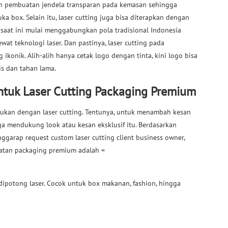
an pembuatan jendela transparan pada kemasan sehingga
 box. Selain itu, laser cutting juga bisa diterapkan dengan
saat ini mulai menggabungkan pola tradisional Indonesia
wat teknologi laser. Dan pastinya, laser cutting pada
onik. Alih-alih hanya cetak logo dengan tinta, kini logo bisa
is dan tahan lama.
tuk Laser Cutting Packaging Premium
akukan dengan laser cutting. Tentunya, untuk menambah kesan
a mendukung look atau kesan eksklusif itu. Berdasarkan
ggarap request custom laser cutting client business owner,
atan packaging premium adalah =
potong laser. Cocok untuk box makanan, fashion, hingga