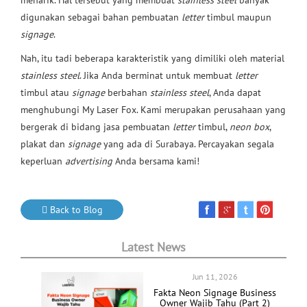
menarik. Hal tersebut yang membuat
stainless steel
banyak
digunakan sebagai bahan pembuatan
letter
timbul maupun
signage
.
Nah, itu tadi beberapa karakteristik yang dimiliki oleh material
stainless steel
. Jika Anda berminat untuk membuat
letter
timbul atau
signage
berbahan
stainless steel
, Anda dapat
menghubungi My Laser Fox. Kami merupakan perusahaan yang
bergerak di bidang jasa pembuatan
letter
timbul,
neon box
,
plakat dan
signage
yang ada di Surabaya. Percayakan segala
keperluan
advertising
Anda bersama kami!
Back to Blog
Latest News
Jun 11, 2026
Fakta Neon Signage Business
Owner Wajib Tahu (Part 2)